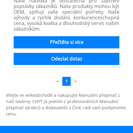
Naše nabídka je dostatečná pro zajištění
poptávky zákazníků. Naše produkty mohou být
OEM, splňují vaše speciální potřeby. Naše
výhody a rychlé dodání, konkurenceschopná
cena, vysoká kvalita a dlouhodobý servis našim
zákazníkům.
Přečtěte si více
Odeslat dotaz
<
1
>
Vítejte ve velkoobchodě a nakupujte Manuální přepínač z
naší továrny. CHYT je jedním z profesionálních Manuální
přepínač výrobců a dodavatelů v Číně, rádi vám poskytneme
cenu.