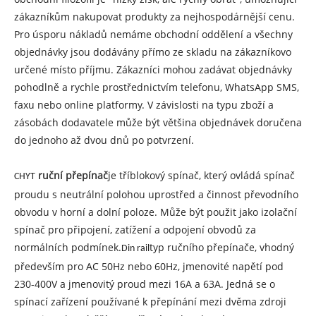
zákazníkům nakupovat produkty za nejhospodárnější cenu.
Pro úsporu nákladů nemáme obchodní oddělení a všechny
objednávky jsou dodávány přímo ze skladu na zákazníkovo
určené místo příjmu. Zákazníci mohou zadávat objednávky
pohodlně a rychle prostřednictvím telefonu, WhatsApp SMS,
faxu nebo online platformy. V závislosti na typu zboží a
zásobách dodavatele může být většina objednávek doručena
do jednoho až dvou dnů po potvrzení.
ruční přepínač
je tříblokový spínač, který ovládá spínač
CHYT
proudu s neutrální polohou uprostřed a činnost převodního
obvodu v horní a dolní poloze. Může být použit jako izolační
spínač pro připojení, zatížení a odpojení obvodů za
normálních podmínek.
typ ručního přepínače, vhodný
Din rail
především pro AC 50Hz nebo 60Hz, jmenovité napětí pod
230-400V a jmenovitý proud mezi 16A a 63A. Jedná se o
spínací zařízení používané k přepínání mezi dvěma zdroji