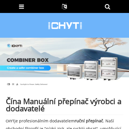
Čína Manuální přepínač výrobci a
dodavatelé
je profesionálním dodavatelem
ruční přepínač
. Naší
CHYT
obchodní filozofií je "nízký zisk, ale rychlý obrat", umožňující