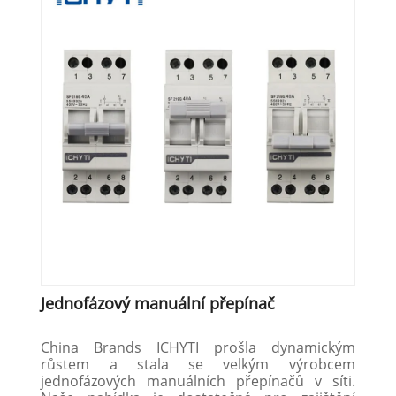
Jednofázový manuální přepínač
China Brands ICHYTI prošla dynamickým
růstem a stala se velkým výrobcem
jednofázových manuálních přepínačů v síti.