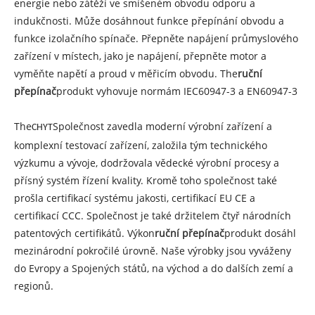
energie nebo zátěží ve smíšeném obvodu odporu a
indukčnosti. Může dosáhnout funkce přepínání obvodu a
funkce izolačního spínače. Přepněte napájení průmyslového
zařízení v místech, jako je napájení, přepněte motor a
vyměňte napětí a proud v měřicím obvodu. The
ruční
přepínač
produkt vyhovuje normám IEC60947-3 a EN60947-3
The
Společnost zavedla moderní výrobní zařízení a
CHYT
komplexní testovací zařízení, založila tým technického
výzkumu a vývoje, dodržovala vědecké výrobní procesy a
přísný systém řízení kvality. Kromě toho společnost také
prošla certifikací systému jakosti, certifikací EU CE a
certifikací CCC. Společnost je také držitelem čtyř národních
patentových certifikátů. Výkon
ruční přepínač
produkt dosáhl
mezinárodní pokročilé úrovně. Naše výrobky jsou vyváženy
do Evropy a Spojených států, na východ a do dalších zemí a
regionů.